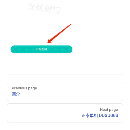
Pager
Previous page
简介
Next page
正泰单相 DDSU666